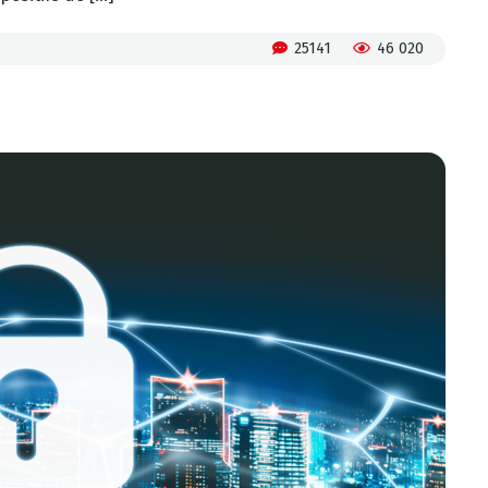
25141
46 020