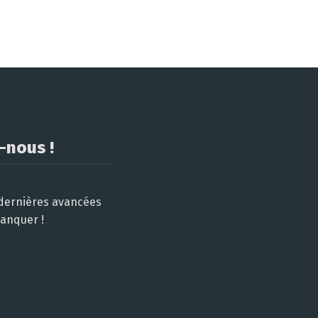
-nous !
 dernières avancées
manquer !