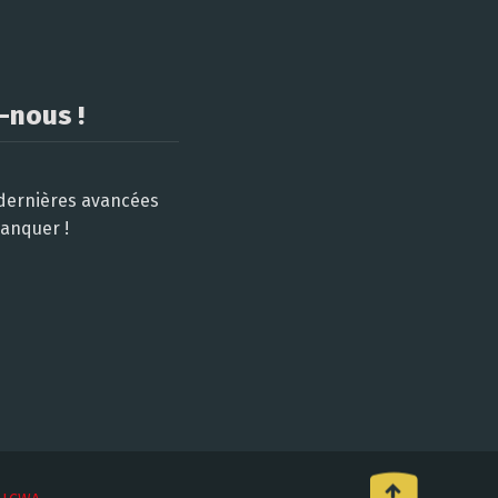
-nous !
 dernières avancées
manquer !