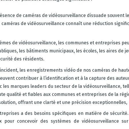
résence de caméras de vidéosurveillance dissuade souvent les
améras de vidéosurveillance connaît une réduction significa
tèmes de vidéosurveillance, les communes et entreprises peuv
ubliques, les bâtiments municipaux, les écoles, les aires de j
curité des résidents.
’incident, les enregistrements vidéo de nos caméras de haute
vent contribuer à l’identification et à la capture des auteurs 
vec les marques leaders du secteur de la vidéosurveillance, t
ute qualité et fiables aux communes et entreprises de la ré
lution, offrant une clarté et une précision exceptionnelles,
rises a des besoins spécifiques en matière de sécurité. C
x pour concevoir des systèmes de vidéosurveillance sur